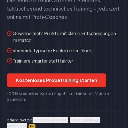
Die neue Art Tennis zu lernen: Mentales,
taktisches und technisches Training – jederzeit
online mit Profi-Coaches
Gewinne mehr Punkte mit klaren Entscheidungen
im Match
Vermeide typische Fehler unter Druck
Trainiere smarter statt härter
Kostenloses Probetraining starten
100% kostenlos · Sofort Zugriff auf dein erstes Video mit
Schorschi
oder direkt zu:
Punktspiel-Booster
·
Fitness Warm-up
·
Inner Game
EN