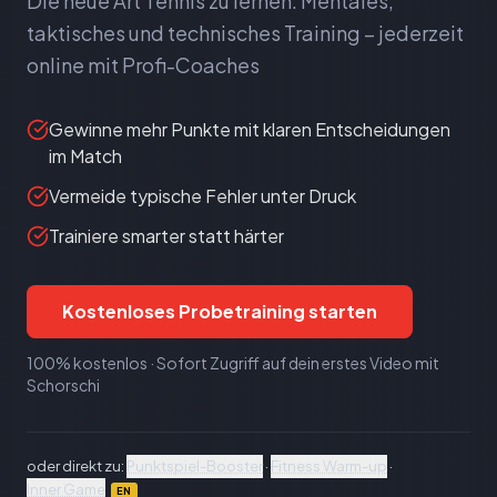
Die neue Art Tennis zu lernen: Mentales,
taktisches und technisches Training – jederzeit
online mit Profi-Coaches
Gewinne mehr Punkte mit klaren Entscheidungen
im Match
Vermeide typische Fehler unter Druck
Trainiere smarter statt härter
Kostenloses Probetraining starten
100% kostenlos · Sofort Zugriff auf dein erstes Video mit
Schorschi
oder direkt zu:
Punktspiel-Booster
·
Fitness Warm-up
·
Inner Game
EN